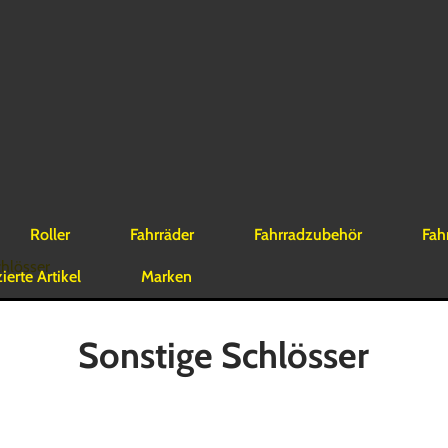
Roller
Fahrräder
Fahrradzubehör
Fah
chlösser
erte Artikel
Marken
Sonstige Schlösser