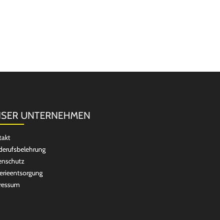
SER UNTERNEHMEN
takt
erufsbelehrung
enschutz
erieentsorgung
ressum