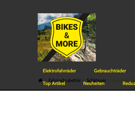
Elektrofahrräder
Gebrauchträder
Fahrradzubehör
Schlösser
Sonstige S
Top Artikel
Neuheiten
Reduzi