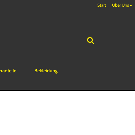
Start
Über Uns
rradteile
Bekleidung