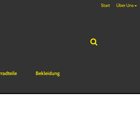
Start
Über Uns
rradteile
Bekleidung