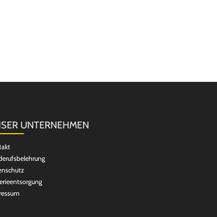
SER UNTERNEHMEN
takt
erufsbelehrung
enschutz
erieentsorgung
ressum