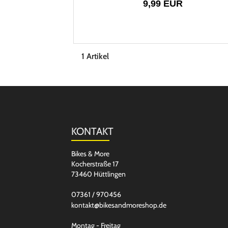
9,99 EUR
1 Artikel
KONTAKT
Bikes & More
Kocherstraße 17
73460 Hüttlingen
07361 / 970456
kontakt@bikesandmoreshop.de
Montag - Freitag