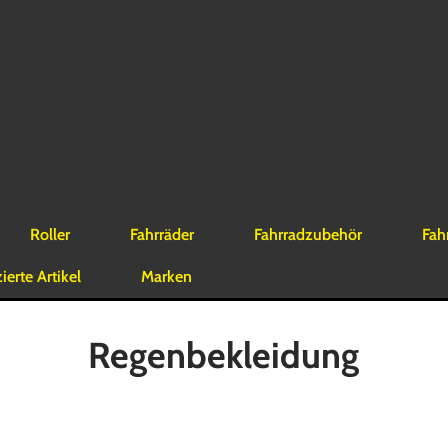
Roller
Fahrräder
Fahrradzubehör
Fah
erte Artikel
Marken
Regenbekleidung