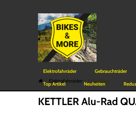
Elektrofahrräder
Gebrauchträder
Elektrofahrräder
E-Trekking
Top Artikel
Neuheiten
Reduzi
KETTLER Alu-Rad QUA