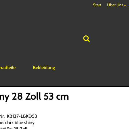
Start
Über Uns
rradteile
Bekleidung
y 28 Zoll 53 cm
.Nr. KB137-LBKD53
be: dark blue shiny
größe: 28 Zoll