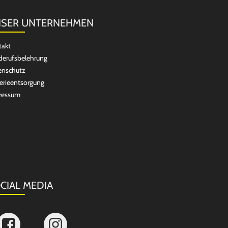
SER UNTERNEHMEN
takt
erufsbelehrung
enschutz
erieentsorgung
ressum
CIAL MEDIA