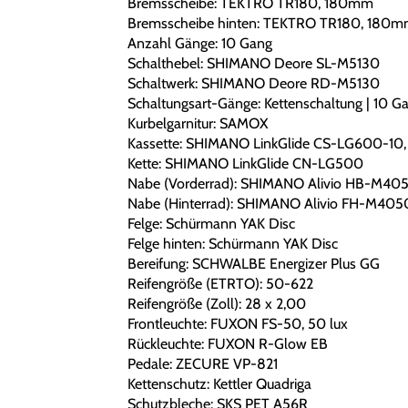
Bremsscheibe: TEKTRO TR180, 180mm
Bremsscheibe hinten: TEKTRO TR180, 180
Anzahl Gänge: 10 Gang
Schalthebel: SHIMANO Deore SL-M5130
Schaltwerk: SHIMANO Deore RD-M5130
Schaltungsart-Gänge: Kettenschaltung | 10 G
Kurbelgarnitur: SAMOX
Kassette: SHIMANO LinkGlide CS-LG600-10,
Kette: SHIMANO LinkGlide CN-LG500
Nabe (Vorderrad): SHIMANO Alivio HB-M40
Nabe (Hinterrad): SHIMANO Alivio FH-M405
Felge: Schürmann YAK Disc
Felge hinten: Schürmann YAK Disc
Bereifung: SCHWALBE Energizer Plus GG
Reifengröße (ETRTO): 50-622
Reifengröße (Zoll): 28 x 2,00
Frontleuchte: FUXON FS-50, 50 lux
Rückleuchte: FUXON R-Glow EB
Pedale: ZECURE VP-821
Kettenschutz: Kettler Quadriga
Schutzbleche: SKS PET A56R