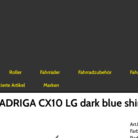
Roller
Fahrräder
Fahrradzubehör
Fah
erte Artikel
Marken
DRIGA CX10 LG dark blue shin
Art
Far
Rad