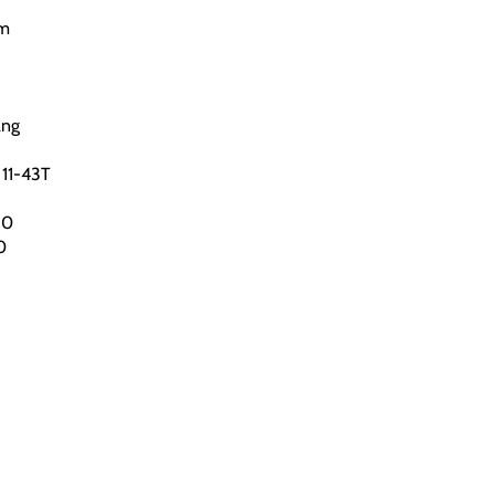
mm
ang
 11-43T
50
0