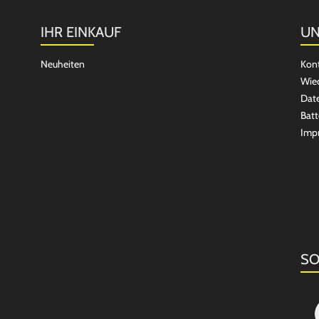
IHR EINKAUF
UN
Neuheiten
Kon
Wied
Dat
Batt
Imp
SO