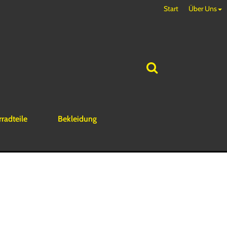
Start
Über Uns
rradteile
Bekleidung