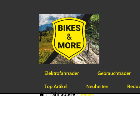
Elektrofahrräder
Gebrauchträder
Top Artikel
Neuheiten
Reduzi
Fahrradteile
Ketten