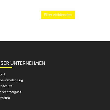
Filter einblenden
SER UNTERNEHMEN
takt
erufsbelehrung
enschutz
erieentsorgung
ressum