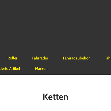
Roller
Fahrräder
Fahrradzubehör
Fah
erte Artikel
Marken
Ketten