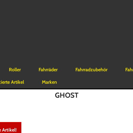
Roller
Fahrräder
Fahrradzubehör
Fah
erte Artikel
Marken
GHOST
 Artikel!