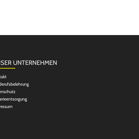
SER UNTERNEHMEN
takt
erufsbelehrung
enschutz
erieentsorgung
ressum