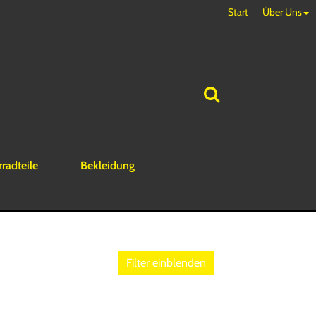
Start
Über Uns
rradteile
Bekleidung
Filter einblenden