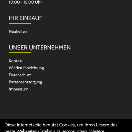
10:00 - 15:00 Uhr
IHR EINKAUF
Neuheiten
UNSER UNTERNEHMEN
Kontakt
Wiederufsbelehrung
Datenschutz
Batterieentsorgung
Impressum
SOCIAL MEDIA
Diese Internetseite benutzt Cookies, um Ihren Lesern das
beste Webseiten-Erlebnis zu ermöglichen. Weitere