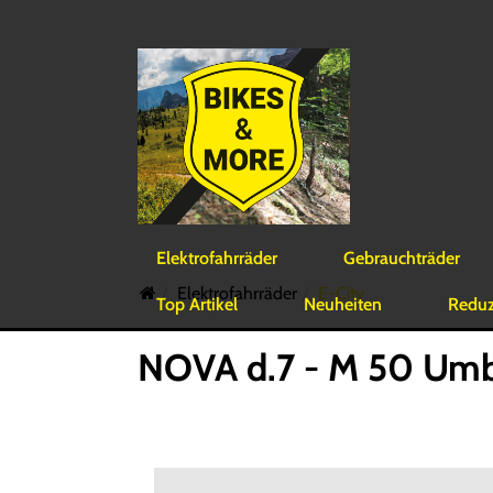
Elektrofahrräder
Gebrauchträder
Elektrofahrräder
E-City
Top Artikel
Neuheiten
Reduzi
NOVA d.7 - M 50 Umb