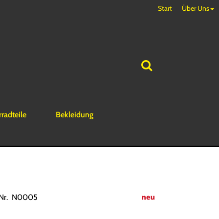
Start
Über Uns
rradteile
Bekleidung
.Nr. N0005