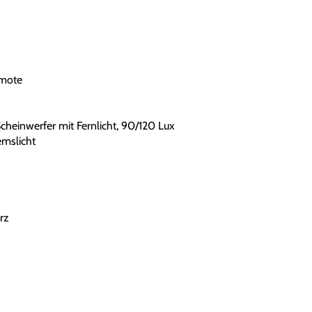
emote
heinwerfer mit Fernlicht, 90/120 Lux
emslicht
rz