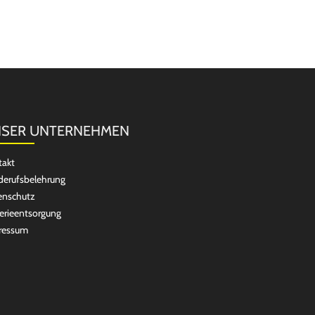
SER UNTERNEHMEN
takt
erufsbelehrung
enschutz
erieentsorgung
ressum