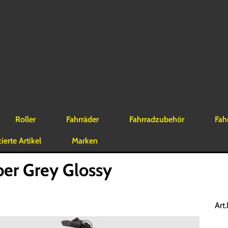
Roller
Fahrräder
Fahrradzubehör
Fah
erte Artikel
Marken
er Grey Glossy
Art