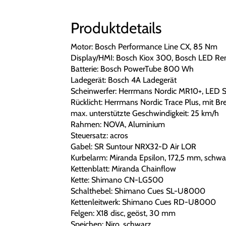
Produktdetails
Motor: Bosch Performance Line CX, 85 Nm
Display/HMI: Bosch Kiox 300, Bosch LED R
Batterie: Bosch PowerTube 800 Wh
Ladegerät: Bosch 4A Ladegerät
Scheinwerfer: Herrmans Nordic MR10+, LED Sc
Rücklicht: Herrmans Nordic Trace Plus, mit Br
max. unterstützte Geschwindigkeit: 25 km/h
Rahmen: NOVA, Aluminium
Steuersatz: acros
Gabel: SR Suntour NRX32-D Air LOR
Kurbelarm: Miranda Epsilon, 172,5 mm, schwa
Kettenblatt: Miranda Chainflow
Kette: Shimano CN-LG500
Schalthebel: Shimano Cues SL-U8000
Kettenleitwerk: Shimano Cues RD-U8000
Felgen: X18 disc, geöst, 30 mm
Speichen: Niro, schwarz