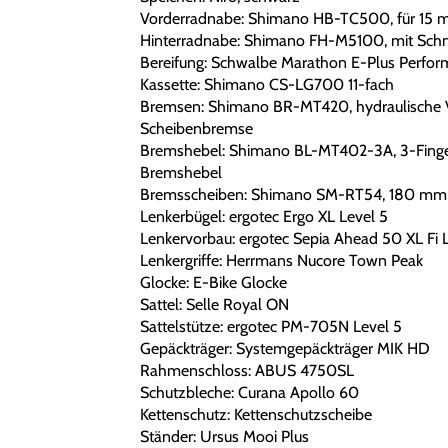
Vorderradnabe: Shimano HB-TC500, für 15 
Hinterradnabe: Shimano FH-M5100, mit Schn
Bereifung: Schwalbe Marathon E-Plus Perfor
Kassette: Shimano CS-LG700 11-fach
Bremsen: Shimano BR-MT420, hydraulische 
Scheibenbremse
Bremshebel: Shimano BL-MT402-3A, 3-Fing
Bremshebel
Bremsscheiben: Shimano SM-RT54, 180 m
Lenkerbügel: ergotec Ergo XL Level 5
Lenkervorbau: ergotec Sepia Ahead 50 XL Fi 
Lenkergriffe: Herrmans Nucore Town Peak
Glocke: E-Bike Glocke
Sattel: Selle Royal ON
Sattelstütze: ergotec PM-705N Level 5
Gepäckträger: Systemgepäckträger MIK HD
Rahmenschloss: ABUS 4750SL
Schutzbleche: Curana Apollo 60
Kettenschutz: Kettenschutzscheibe
Ständer: Ursus Mooi Plus