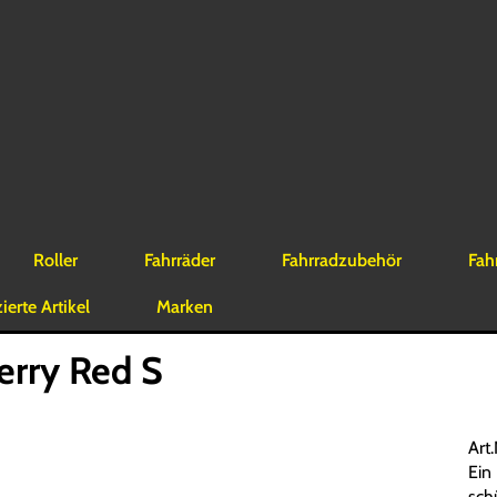
Roller
Fahrräder
Fahrradzubehör
Fah
erte Artikel
Marken
rry Red S
Art
Ein
sch