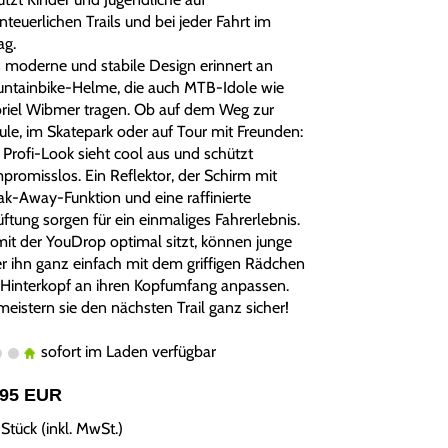
teuerlichen Trails und bei jeder Fahrt im
ag.
 moderne und stabile Design erinnert an
ntainbike-Helme, die auch MTB-Idole wie
riel Wibmer tragen. Ob auf dem Weg zur
ule, im Skatepark oder auf Tour mit Freunden:
 Profi-Look sieht cool aus und schützt
promisslos. Ein Reflektor, der Schirm mit
ak-Away-Funktion und eine raffinierte
üftung sorgen für ein einmaliges Fahrerlebnis.
it der YouDrop optimal sitzt, können junge
er ihn ganz einfach mit dem griffigen Rädchen
Hinterkopf an ihren Kopfumfang anpassen.
meistern sie den nächsten Trail ganz sicher!
sofort im Laden verfügbar
,95 EUR
Stück (inkl. MwSt.)