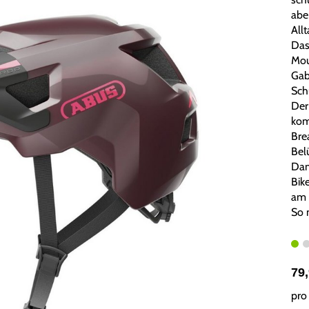
aben
Allt
Das
Mou
Gab
Sch
Der
kom
Bre
Bel
Dam
Bik
am 
So 
79
pro 