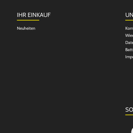
IHR EINKAUF
UN
Neuheiten
Kon
Wied
Dat
Batt
Imp
SO