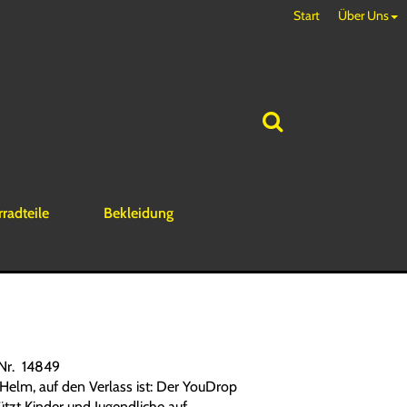
Start
Über Uns
rradteile
Bekleidung
.Nr. 14849
 Helm, auf den Verlass ist: Der YouDrop
ützt Kinder und Jugendliche auf