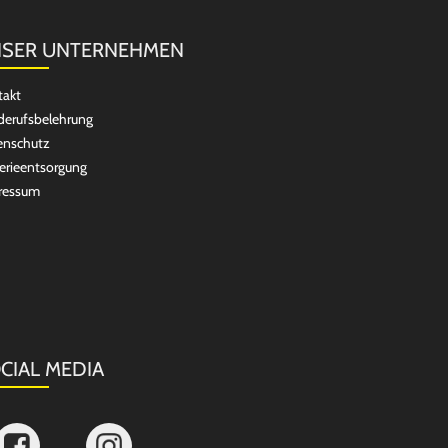
SER UNTERNEHMEN
takt
erufsbelehrung
enschutz
erieentsorgung
ressum
CIAL MEDIA