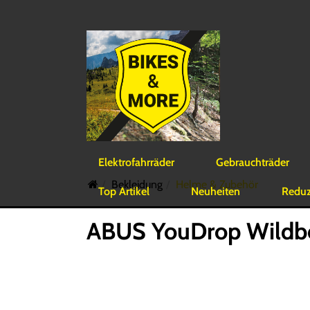
Elektrofahrräder
Gebrauchträder
Bekleidung
Helme & Zubehör
Top Artikel
Neuheiten
Reduzi
ABUS YouDrop Wildbe